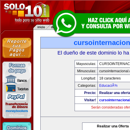
cursointernacio
El dueño de este dominio lo ha
Mayusculas:
CURSOINTERNAC
Minusculas:
cursointernacional
Longitud:
18 caracteres
Categorias:
EducaciÃ³n
Precio:
Realizar una ofert
Visitar!
cursointernaciona
Serán consideradas ofer
Realizar una Oferta