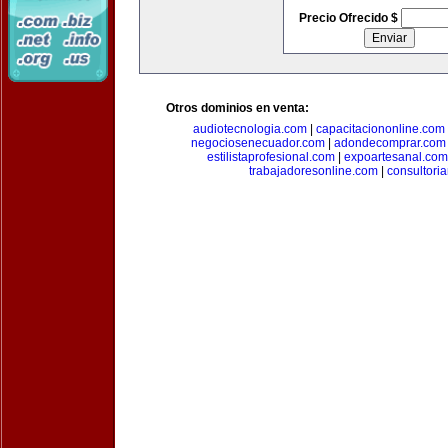
Precio Ofrecido $
Otros dominios en venta:
audiotecnologia.com
|
capacitaciononline.com
negociosenecuador.com
|
adondecomprar.com
estilistaprofesional.com
|
expoartesanal.com
trabajadoresonline.com
|
consultori