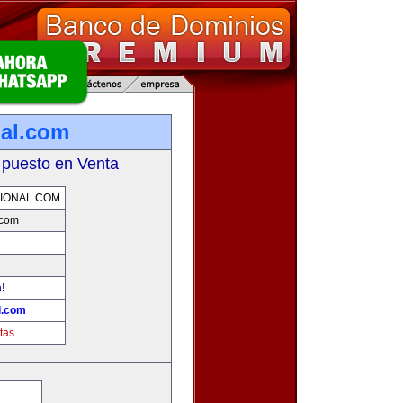
nal.com
 puesto en Venta
IONAL.COM
.com
a!
l.com
tas