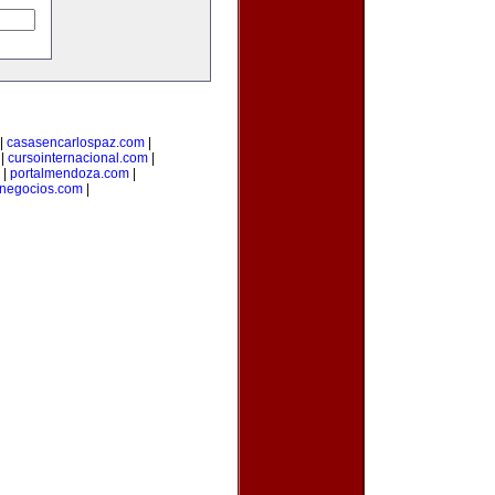
|
casasencarlospaz.com
|
|
cursointernacional.com
|
|
portalmendoza.com
|
anegocios.com
|