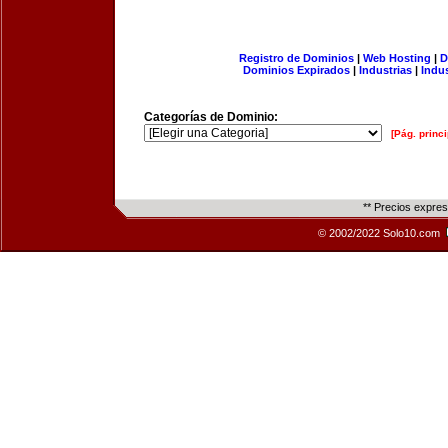
Registro de Dominios
|
Web Hosting
|
D
Dominios Expirados
|
Industrias
|
Indu
Categorías de Dominio:
[Pág. princi
** Precios expre
© 2002/2022 Solo10.com