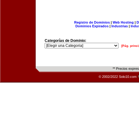
Registro de Dominios
|
Web Hosting
|
D
Dominios Expirados
|
Industrias
|
Indu
Categorías de Dominio:
[Pág. princi
** Precios expre
© 2002/2022 Solo10.com