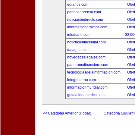
ediarios.com
Ofer
partesdeprensa.com
Ofer
noticiasendirecto.com
Ofer
informacionpractica.com
Ofer
infodiario.com
$2,00
noticiasentucelular.com
Ofer
dataguia.com
Ofer
novedadeslegales.com
Ofer
panoramafinanciero.com
Ofer
tecnologiasdelainformacion.com
Ofer
infogobierno.com
Ofer
informacionmundial.com
Ofer
guialatinoamerica.com
Ofer
<< Categoria Anterior (Hogar)
Categoria Siguient