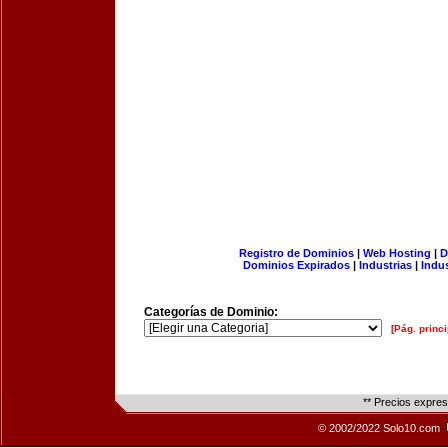
Registro de Dominios
|
Web Hosting
|
D
Dominios Expirados
|
Industrias
|
Indu
Categorías de Dominio:
[Pág. princi
** Precios expre
© 2002/2022 Solo10.com