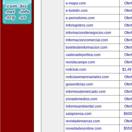
e-mapa.com
Ofer
e-boletin.com
Ofer
e-periodismo.com
Ofer
inforegistros.com
Ofer
informaciondenegocios.com
Ofer
informacioncomercial.com
Ofer
boletindeinformacion.com
Ofer
cadenadeportiva.com
Ofer
revistacampo.com
Ofer
noticlub.com
$1,49
noticiasempresariales.com
Ofer
guianoticias.com
Ofer
informesdemercado.com
Ofer
zonademedios.com
Ofer
informeambiental.com
Ofer
salaprensa.com
$600
revistademarcas.com
Ofer
novedadesonline.com
$550