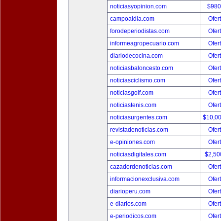
noticiasyopinion.com
$980
campoaldia.com
Ofer
forodeperiodistas.com
Ofer
informeagropecuario.com
Ofer
diariodecocina.com
Ofer
noticiasbaloncesto.com
Ofer
noticiasciclismo.com
Ofer
noticiasgolf.com
Ofer
noticiastenis.com
Ofer
noticiasurgentes.com
$10,0
revistadenoticias.com
Ofer
e-opiniones.com
Ofer
noticiasdigitales.com
$2,50
cazadordenoticias.com
Ofer
informacionexclusiva.com
Ofer
diarioperu.com
Ofer
e-diarios.com
Ofer
e-periodicos.com
Ofer