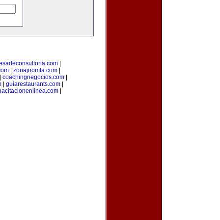
esadeconsultoria.com
|
com
|
zonajoomla.com
|
|
coachingnegocios.com
|
m
|
guiarestaurants.com
|
pacitacionenlinea.com
|