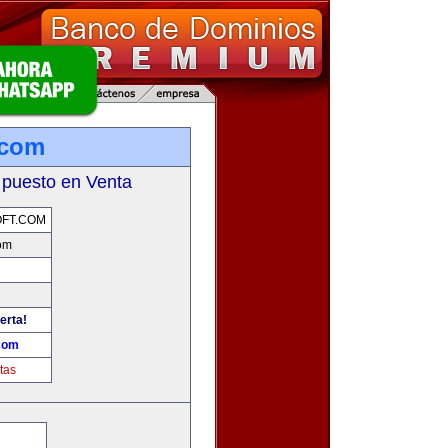
.com
 puesto en Venta
FT.COM
com
erta!
.com
tas