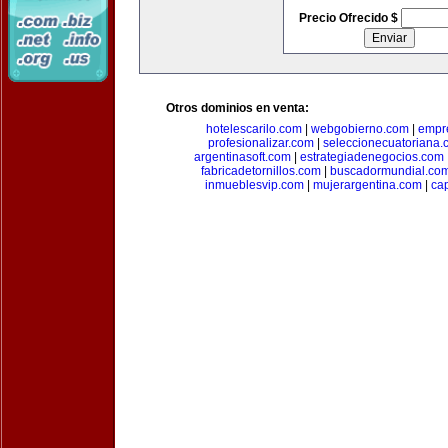
Precio Ofrecido $
Otros dominios en venta:
hotelescarilo.com
|
webgobierno.com
|
empr
profesionalizar.com
|
seleccionecuatoriana.
argentinasoft.com
|
estrategiadenegocios.com
fabricadetornillos.com
|
buscadormundial.co
inmueblesvip.com
|
mujerargentina.com
|
ca